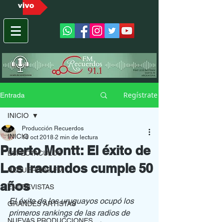
vivo
Regístrate
Entrada
INICIO
Producción Recuerdos
INICIO
16 oct 2018
2 min de lectura
Puerto Montt: El éxito de
ESPECTACULOS
Los Iracundos cumple 50
RECUERDOS FM
años
ENTREVISTAS
El éxito de los uruguayos ocupó los 
GRANDES ARTISTAS
primeros rankings de las radios de 
NUEVAS PRODUCCIONES