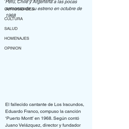
Perú, Chile y Argentina a las pocas 
semanas de su estreno en octubre de 
CURIOSIDADES
1968
CULTURA
SALUD
HOMENAJES
OPINION
El fallecido cantante de Los Iracundos, 
Eduardo Franco, compuso la canción 
‘Puerto Montt’ en 1968. Según contó 
Juano Velázquez, director y fundador 