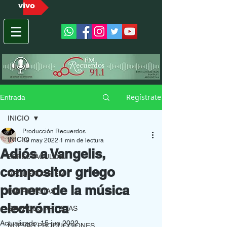
vivo
Regístrate
Entrada
INICIO
Producción Recuerdos
INICIO
19 may 2022
1 min de lectura
Adiós a Vangelis,
ESPECTACULOS
compositor griego
RECUERDOS FM
pionero de la música
ENTREVISTAS
electrónica
GRANDES ARTISTAS
Actualizado:
15 jun 2022
NUEVAS PRODUCCIONES