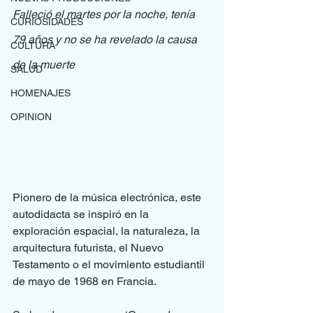
Falleció el martes por la noche, tenía 
CURIOSIDADES
79 años y no se ha revelado la causa 
CULTURA
de la muerte
SALUD
HOMENAJES
OPINION
Pionero de la música electrónica, este 
autodidacta se inspiró en la 
exploración espacial, la naturaleza, la 
arquitectura futurista, el Nuevo 
Testamento o el movimiento estudiantil 
de mayo de 1968 en Francia.