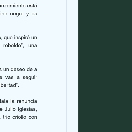
anzamiento está 
ine negro y es 
que inspiró un 
 rebelde”, una 
s un deseo de a 
e vas a seguir 
bertad”.
ala la renuncia 
Julio Iglesias, 
ío criollo con 