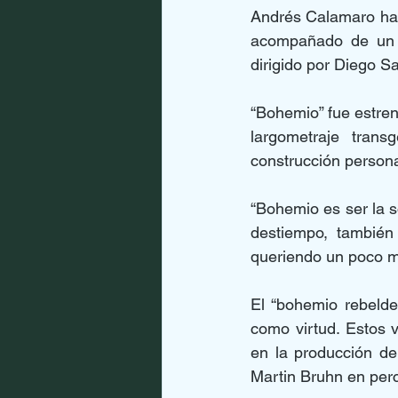
Andrés Calamaro hace
acompañado de un v
dirigido por Diego Sa
“Bohemio” fue estre
largometraje trans
construcción personal
“Bohemio es ser la s
destiempo, también
queriendo un poco má
El “bohemio rebelde”
como virtud. Estos v
en la producción de
Martin Bruhn en perc