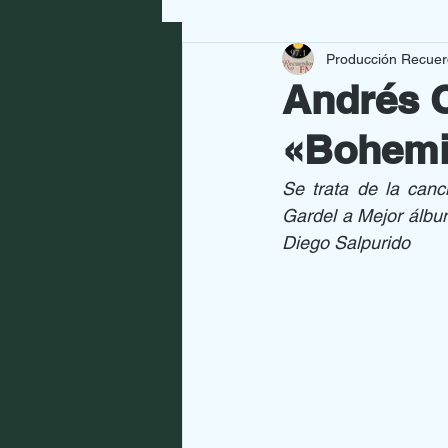
Producción Recue
GRANDES ARTISTAS
NUE
Andrés C
«Bohemio
CULTURA
SALUD
HO
Se trata de la canc
Gardel a Mejor álbum
Diego Salpurido