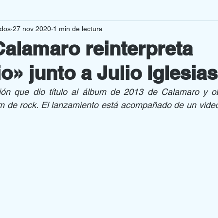
rdos
27 nov 2020
1 min de lectura
VAS PRODUCCIONES
CURIOSIDADES
alamaro reinterpreta
» junto a Julio Iglesias
MENAJES
OPINION
ión que dio título al álbum de 2013 de Calamaro y ob
 de rock. El lanzamiento está acompañado de un videocl