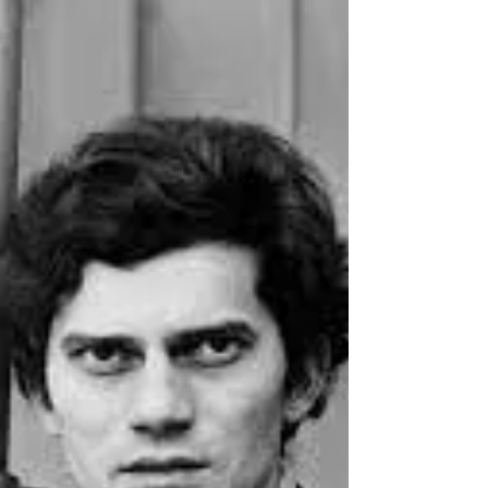
integrantes de la banda recuperó el
fonograma del primer disco de Serú Girán, lo
remasterizó y lanzó...