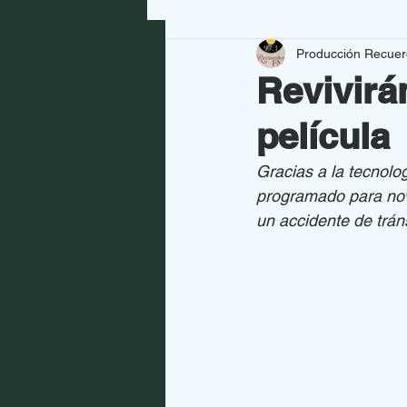
Producción Recue
GRANDES ARTISTAS
NUE
Revivirá
película
CULTURA
SALUD
HO
Gracias a la tecnolog
programado para nov
un accidente de trán