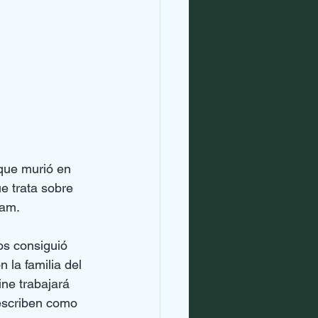
que murió en 
e trata sobre 
nam.
os consiguió 
 la familia del 
ne trabajará 
describen como 