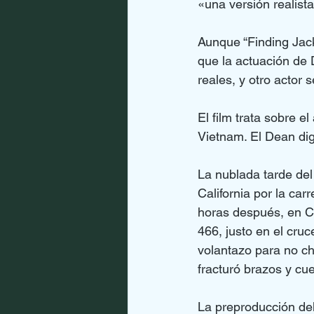
«una versión realis
Aunque “Finding Jack
que la actuación de 
reales, y otro actor
El film trata sobre e
Vietnam. El Dean dig
La nublada tarde del
California por la ca
horas después, en Ch
466, justo en el cruc
volantazo para no ch
fracturó brazos y cue
La preproducción del