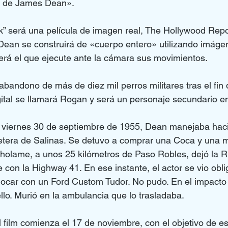
ta de James Dean».
” será una película de imagen real, The Hollywood Repo
Dean se construirá de «cuerpo entero» utilizando imágen
 será el que ejecute ante la cámara sus movimientos.
l abandono de más de diez mil perros militares tras el fin
ital se llamará Rogan y será un personaje secundario en
 viernes 30 de septiembre de 1955, Dean manejaba haci
rretera de Salinas. Se detuvo a comprar una Coca y una
olame, a unos 25 kilómetros de Paso Robles, dejó la Ru
e con la Highway 41. En ese instante, el actor se vio obl
ocar con un Ford Custom Tudor. No pudo. En el impacto f
llo. Murió en la ambulancia que lo trasladaba.
 film comienza el 17 de noviembre, con el objetivo de es