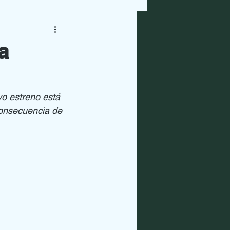
a
yo estreno está 
onsecuencia de 