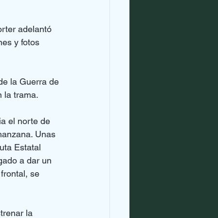
rter adelantó 
es y fotos 
 de la Guerra de 
 la trama.
a el norte de 
 manzana. Unas 
ta Estatal 
igado a dar un 
rontal, se 
trenar la 