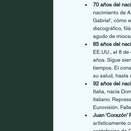
70 años del nac
nacimiento de A
Gabriel', cómo e
discográfico, fi
agudo de miocar
85 años del nacim
EE.UU., el 8 de
años. Sigue sie
tiempos. El con
su salud, hasta
92 años del na
Italia, nacía Do
italiano. Repres
Eurovisión. Fall
Juan ‘Corazón’ 
artísticamente 
santafesina de 