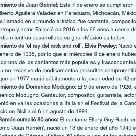
imiento de Juan Gabriel: 
Este 7 de enero se cumplieron 
lberto Aguilera Valadez en Parácuaro, Michoacán, México
s llamado en el mundo artístico, fue cantante, composito
lántropo y actor. Falleció en 2016 a los 66 años a causa de
dio mientras desarrollaba su gira «México es todo».
iento de ‘el rey del rock and roll’, Elvis Presley: 
Nació e
 enero de 1935, por lo que el miércoles 8 de enero hubi
ndo uno de los cantantes más populares y trascendentes 
sumo excesivo de medicamentos prescritos comprometi
 que en 1977 murió súbitamente a la joven edad de 42 a
cimiento de Domenico Modugno: 
El 9 de enero de 1928, e
menico Modugno. Cantautor, compositor, guitarrista, actor 
entó en varias ocasiones a Italia en el Festival de la Can
eció en Sicilia el 6 de agosto de 1994.
Ramón cumplió 80 años: 
El cantante Ellery Guy Rech, c
como 'Juan Ramón', nació un 13 de enero del año 1940 e
Cañada de Gómez. ¡Felices 80 años a uno de los artista