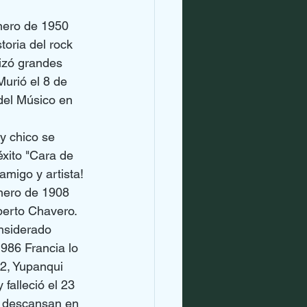
nero de 1950 
toria del rock 
izó grandes 
Murió el 8 de 
del Músico en 
y chico se 
éxito "Cara de 
migo y artista!
nero de 1908 
erto Chavero​. 
onsiderado 
1986 Francia lo 
2, Yupanqui 
falleció el 23 
y descansan en 