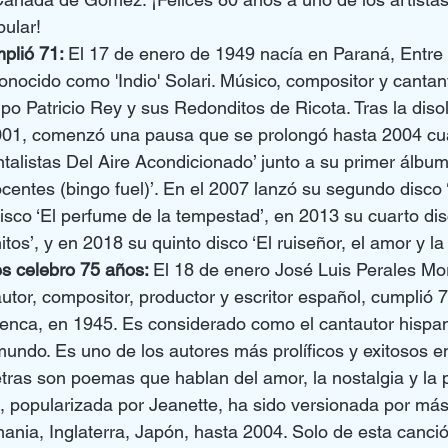
pular!
mplió 71: 
El 17 de enero de 1949 nacía en Paraná, Entre 
conocido como 'Indio' Solari. Músico, compositor y canta
po Patricio Rey y sus Redonditos de Ricota. Tras la diso
01, comenzó una pausa que se prolongó hasta 2004 cu
listas Del Aire Acondicionado’ junto a su primer álbum s
ocentes (bingo fuel)’. En el 2007 lanzó su segundo disco ‘
isco ‘El perfume de la tempestad’, en 2013 su cuarto disc
os’, y en 2018 su quinto disco ‘El ruiseñor, el amor y la
s celebro 75 años: 
El 18 de enero José Luis Perales Mori
tor, compositor, productor y escritor español, cumplió 
enca, en 1945. Es considerado como el cantautor hispa
undo. Es uno de los autores más prolíficos y exitosos e
tras son poemas que hablan del amor, la nostalgia y la 
 popularizada por Jeanette, ha sido versionada por más 
mania, Inglaterra, Japón, hasta 2004. Solo de esta canci