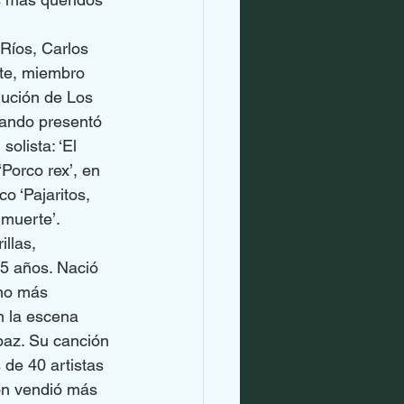
Ríos, Carlos 
nte, miembro 
lución de Los 
ando presentó 
olista: ‘El 
Porco rex’, en 
o ‘Pajaritos, 
 muerte’.
llas, 
75 años. Nació 
no más 
n la escena 
paz. Su canción 
de 40 artistas 
ón vendió más 