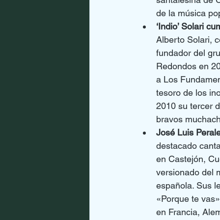
de la música po
‘Indio’ Solari cu
Alberto Solari, 
fundador del gru
Redondos en 20
a Los Fundamenta
tesoro de los in
2010 su tercer d
bravos muchachit
José Luis Perale
destacado cantau
en Castejón, Cu
versionado del m
española. Sus le
«Porque te vas»,
en Francia, Ale