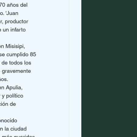
70 años del 
. 'Juan 
r, productor 
 un infarto 
n Misisipi, 
ese cumplido 85 
de todos los 
ó gravemente 
ños.
n Apulia, 
y político 
ción de 
onocido 
n la ciudad 
s más queridos 