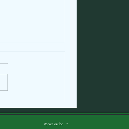
pagó definitivamente la
na pero esencial voz de
el Toro
Volver arriba