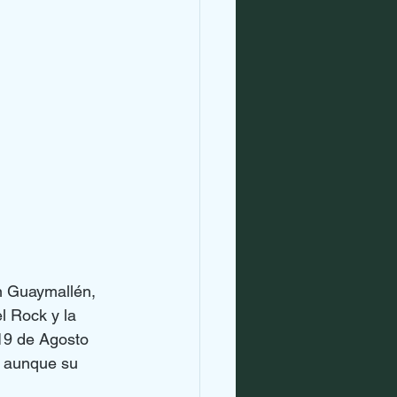
n Guaymallén, 
l Rock y la 
 19 de Agosto 
 aunque su 