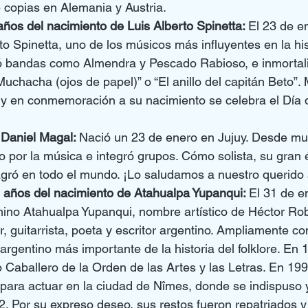
 copias en Alemania y Austria.
ños del nacimiento de Luis Alberto Spinetta: 
El 23 de e
to Spinetta, uno de los músicos más influyentes en la his
ró bandas como Almendra y Pescado Rabioso, e inmortal
uchacha (ojos de papel)” o “El anillo del capitán Beto”. 
 y en conmemoración a su nacimiento se celebra el Día 
Daniel Magal: 
Nació un 23 de enero en Jujuy. Desde mu
ado por la música e integró grupos. Cómo solista, su gran 
agró en todo el mundo. ¡Lo saludamos a nuestro querido a
años del nacimiento de Atahualpa Yupanqui: 
El 31 de e
ino Atahualpa Yupanqui, nombre artístico de Héctor Rob
, guitarrista, poeta y escritor argentino. Ampliamente c
rgentino más importante de la historia del folklore. En 
Caballero de la Orden de las Artes y las Letras. En 199
 para actuar en la ciudad de Nîmes, donde se indispuso y 
. Por su expreso deseo, sus restos fueron repatriados 