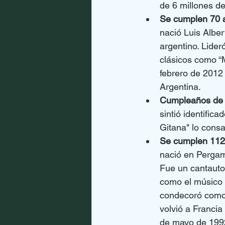
de 6 millones de
Se cumplen 70 a
nació Luis Alber
argentino. Lide
clásicos como “M
febrero de 2012
Argentina.
Cumpleaños de 
sintió identific
Gitana" lo cons
Se cumplen 112 
nació en Pergam
Fue un cantautor
como el músico a
condecoró como 
volvió a Francia
de mayo de 1992