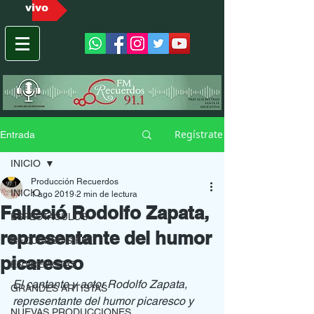
vivo
Regístrate
Entrada
INICIO
Producción Recuerdos
INICIO
1 ago 2019
2 min de lectura
Falleció Rodolfo Zapata,
ESPECTACULOS
representante del humor
RECUERDOS FM
picaresco
ENTREVISTAS
El cantante y actor Rodolfo Zapata, 
GRANDES ARTISTAS
representante del humor picaresco y 
NUEVAS PRODUCCIONES