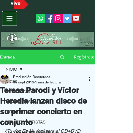
vivo
Regístrate
Entrada
INICIO
Producción Recuerdos
INICIO
30 sept 2019
1 min de lectura
Teresa Parodi y Víctor
ESPECTACULOS
Heredia lanzan disco de
RECUERDOS FM
su primer concierto en
ENTREVISTAS
conjunto
GRANDES ARTISTAS
“Tu Voz Es Mi Voz” será el CD+DVD 
NUEVAS PRODUCCIONES