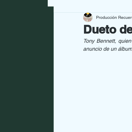
Producción Recue
GRANDES ARTISTAS
NUE
Dueto de
Tony Bennett, quien
CULTURA
SALUD
HO
anuncio de un álbum 