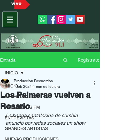
vivo
Regístrate
Entrada
INICIO
Producción Recuerdos
INICIO
1 feb 2021
1 min de lectura
Los Palmeras vuelven a
ESPECTACULOS
Rosario
RECUERDOS FM
La banda santafesina de cumbia 
ENTREVISTAS
anunció por redes sociales un show
GRANDES ARTISTAS
NUEVAS PRODUCCIONES