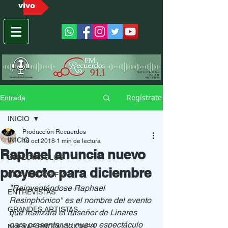
vivo
Regístrate
Entrada
INICIO
Producción Recuerdos
INICIO
16 oct 2018
1 min de lectura
Raphael anuncia nuevo
ESPECTACULOS
proyecto para diciembre
RECUERDOS FM
"Reinventándose Raphael 
ENTREVISTAS
Resinphónico" es el nombre del evento 
GRANDES ARTISTAS
que realizará el ruiseñor de Linares 
para presentar su nuevo espectáculo 
NUEVAS PRODUCCIONES