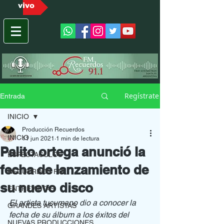
vivo
Regístrate
Entrada
INICIO
Producción Recuerdos
INICIO
11 jun 2021
1 min de lectura
Palito ortega anunció la
ESPECTACULOS
fecha de lanzamiento de
RECUERDOS FM
su nuevo disco
ENTREVISTAS
El artista tucumano dio a conocer la 
GRANDES ARTISTAS
fecha de su álbum a los éxitos del 
NUEVAS PRODUCCIONES