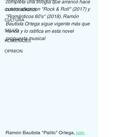
completa una trilogía que arrancó hace 
cuatro años con "Rock & Roll" (2017) y 
CURIOSIDADES
"Románticos 60's" (2018). Ramón 
CULTURA
Bautista Ortega sigue vigente más que 
SALUD
nunca y lo ratifica en esta novel 
propuesta musical
HOMENAJES
OPINION
Ramón Bautista "Palito" Ortega, 
con 