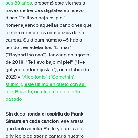
sus 80 años
, presentó este viernes a 
través de tiendas digitales su nuevo 
disco "Te llevo bajo mi piel" 
homenajeando aquellas canciones que 
lo marcaron en los comienzos de su 
carrera. Su álbum número 45 habia 
tenido tres adelantos: "El mar" 
("Beyond the sea"), lanzado en agosto 
de 2018, "Te llevo bajo mi piel" ("I've 
got you under my skin"), en octubre de 
2020 y 
"Algo tonto" ("Somethin' 
stupid"), este último en dueto con su 
hija Rosario, en diciembre del año 
pasado
. 
Sin duda, 
ronda el espíritu de Frank 
Sinatra en cada canción
, ese artista 
que tanto admira Palito y que tuvo el 
privilegio de traer a cantar a nuestro 