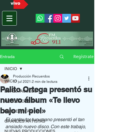
vivo
Regístrate
Entrada
INICIO
Producción Recuerdos
INICIO
17 jul 2021
2 min de lectura
Palito Ortega presentó su
ESPECTACULOS
nuevo álbum «Te llevo
RECUERDOS FM
bajo mi piel»
ENTREVISTAS
El cantautor tucumano presentó el tan 
GRANDES ARTISTAS
ansiado nuevo disco. Con este trabajo, 
NUEVAS PRODUCCIONES